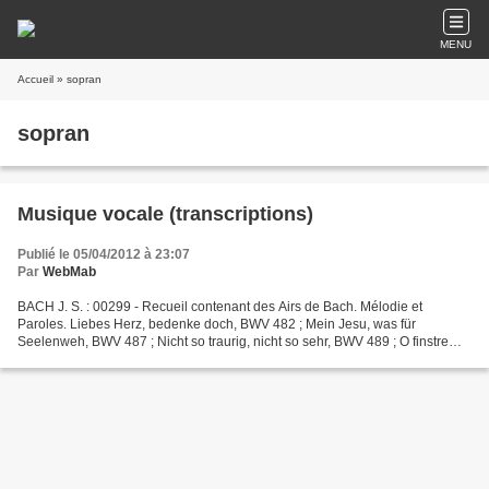
MENU
Accueil
» sopran
sopran
Musique vocale (transcriptions)
Publié le 05/04/2012 à 23:07
Par
WebMab
BACH J. S. : 00299 - Recueil contenant des Airs de Bach. Mélodie et
Paroles. Liebes Herz, bedenke doch, BWV 482 ; Mein Jesu, was für
Seelenweh, BWV 487 ; Nicht so traurig, nicht so sehr, BWV 489 ; O finstre
Nacht, wann wirst du doch vergehen, BWV 492....