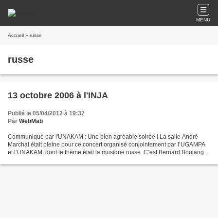
MENU
Accueil
» russe
russe
13 octobre 2006 à l'INJA
Publié le 05/04/2012 à 19:37
Par
WebMab
Communiqué par l'UNAKAM : Une bien agréable soirée ! La salle André
Marchal était pleine pour ce concert organisé conjointement par l’UGAMPA
et l’UNAKAM, dont le thème était la musique russe. C’est Bernard Boulanger,
président de l'UGAMPA, qui a ouvert...