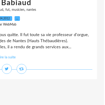
 Babiaud
,
,
,
ud
fut
musicien
nantes
04.2012
…
ar WebMab
us quitte. Il fut toute sa vie professeur d'orgue,
gles de Nantes (Hauts Thébaudières).
es, il a rendu de grands services aux...
ire la suite