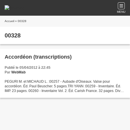
MENU
Accueil
» 00328
00328
Accordéon (transcriptions)
Publié le 05/04/2012 à 22:45
Par
WebMab
PEGURI M. et MICHAUD L. :00257 - Aubade d'Oiseaux. Valse pour
accordéon. Éd. Paul Beuscher. 5 pages.TRI YANN :00259 - Inventaire. Éd.
IMP. 23 pages. 00260 - Inventaire Vol. 2. Éd. Carish France. 32 pages. Divers
accordéon 00258 - Accordéon Progression....