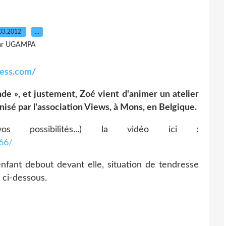
03.2012
…
ar UGAMPA
ress.com/
onde », et justement, Zoé vient d'animer un atelier
isé par l'association Views, à Mons, en Belgique.
 possibilités...) la vidéo ici :
66/
ant debout devant elle, situation de tendresse
 ci-dessous.