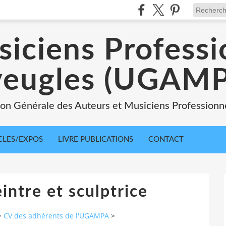
siciens Professi
veugles (UGAMP
nion Générale des Auteurs et Musiciens Professionn
CLES/EXPOS
LIVRE PUBLICATIONS
CONTACT
intre et sculptrice
>
CV des adhérents de l'UGAMPA
>