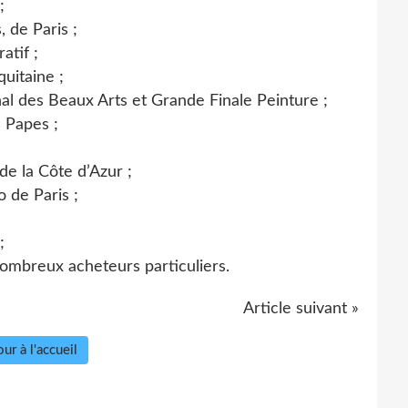
;
 de Paris ;
atif ;
uitaine ;
l des Beaux Arts et Grande Finale Peinture ;
 Papes ;
e la Côte d’Azur ;
o de Paris ;
;
mbreux acheteurs particuliers.
Article suivant »
ur à l'accueil