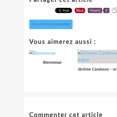
Repost
0
S'inscrire à la newsletter
Vous aimerez aussi :
Bienvenue
Jérôme Candusso - o
Commenter cet article