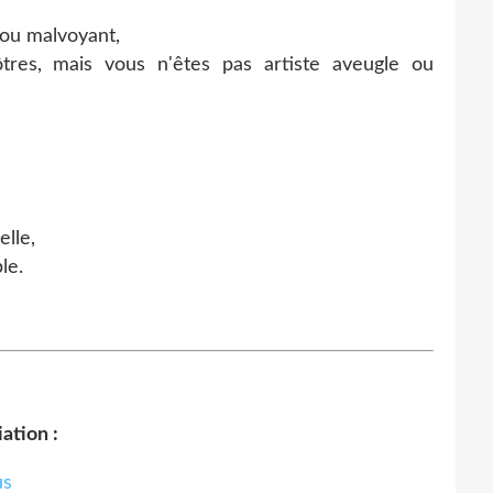
 ou malvoyant,
res, mais vous n'êtes pas artiste aveugle ou
elle,
le.
ation :
us