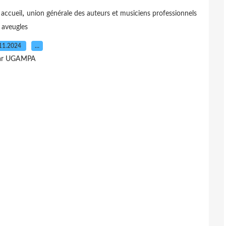
,
accueil
union générale des auteurs et musiciens professionnels
aveugles
11.2024
…
ar UGAMPA