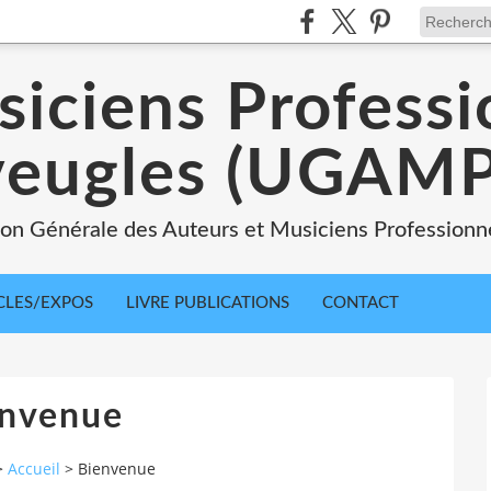
siciens Professi
veugles (UGAMP
nion Générale des Auteurs et Musiciens Professionn
CLES/EXPOS
LIVRE PUBLICATIONS
CONTACT
envenue
>
Accueil
>
Bienvenue